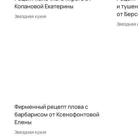
Копановой Екатерины
и тушен
от Бер
Звездная кухня
Звездная 
Фирменный рецепт плова с
барбарисом от Ксенофонтовой
Елены
Звездная кухня