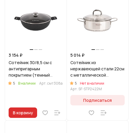
3 154 ₽
5 014 ₽
Сотейник 30/8,5 см с
Сотейник из
антипригарным
нержавеющей стали 22см
покрытием (темный
с металлической
мрамор) со съемными
крышкой, линия "Сафия"
5
5
В наличии
Арт.
смт308а
Нет в наличии
ручками, со стеклянной
Арт.
SF-STP2422M
крыш
Подписаться
В корзину