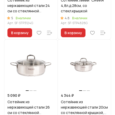
Сотейник из
Сотейник линии "САФИЯ"
нержавеющей стали 24
4,8л.д.28см, со
см со стеклянной
стекл.крышкой
крышкой, линия "Сафия"
5
4.8
В наличии
В наличии
Арт.
SF-STP3124G
Арт.
SF-STP4828G
В корзину
В корзину
5 090 ₽
4 344 ₽
Сотейник из
Сотейник из
нержавеющей стали 26
нержавеющей стали 20см
см со стеклянной
со стеклянной крышкой,