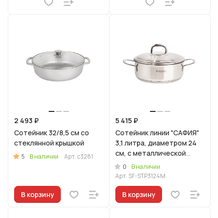
2 493 ₽
5 415 ₽
Сотейник 32/8,5 см со
Сотейник линии "САФИЯ"
стеклянной крышкой
3,1 литра, диаметром 24
см, с металлической
5
В наличии
Арт.
с3281
крышкой
0
В наличии
Арт.
SF-STP3124M
В корзину
В корзину