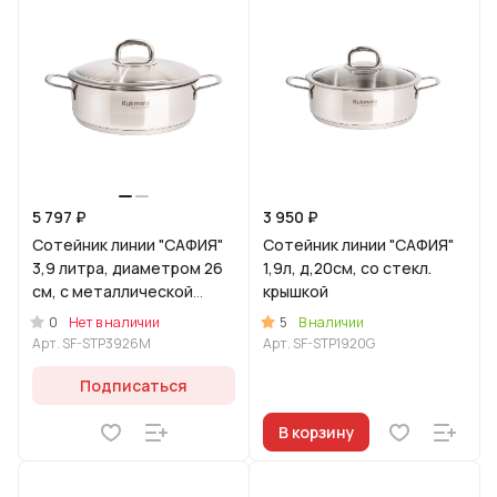
5 797 ₽
3 950 ₽
Сотейник линии "САФИЯ"
Сотейник линии "САФИЯ"
3,9 литра, диаметром 26
1,9л, д,20см, со стекл.
см, с металлической
крышкой
крышкой
0
5
Нет в наличии
В наличии
Арт.
SF-STP3926M
Арт.
SF-STP1920G
Подписаться
В корзину