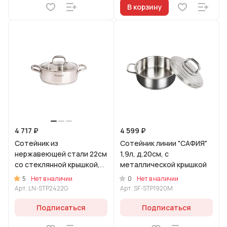
В корзину
4 717 ₽
4 599 ₽
Сотейник из
Сотейник линии "САФИЯ"
нержавеющей стали 22см
1,9л, д,20см, с
со стеклянной крышкой,
металлической крышкой
линия "Леон"
5
0
Нет в наличии
Нет в наличии
Арт.
LN-STP2422G
Арт.
SF-STP1920M
Подписаться
Подписаться