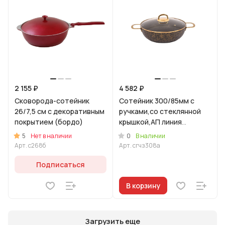
2 155 ₽
4 582 ₽
Сковорода-сотейник
Сотейник 300/85мм с
26/7,5 см с декоративным
ручками,со стеклянной
покрытием (бордо)
крышкой,АП линия
"Грация"(черный/золото)
5
0
Нет в наличии
В наличии
Арт.
с268б
Арт.
сгчз308а
Подписаться
В корзину
Загрузить еще