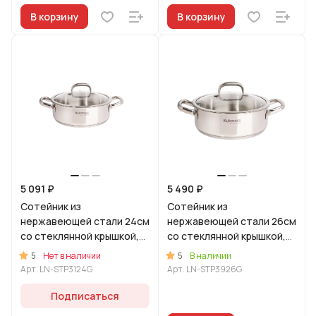
В корзину
В корзину
5 091 ₽
5 490 ₽
Сотейник из
Сотейник из
нержавеющей стали 24см
нержавеющей стали 26см
со стеклянной крышкой,
со стеклянной крышкой,
линия "Леон"
линия "Леон"
5
5
Нет в наличии
В наличии
Арт.
LN-STP3124G
Арт.
LN-STP3926G
Подписаться