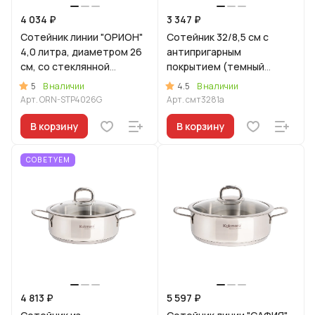
4 034 ₽
3 347 ₽
Сотейник линии "ОРИОН"
Сотейник 32/8,5 см с
4,0 литра, диаметром 26
антипригарным
см, со стеклянной
покрытием (темный
крышкой
мрамор) со стеклянной
5
4.5
В наличии
В наличии
крышкой
Арт.
ORN-STP4026G
Арт.
смт3281а
В корзину
В корзину
СОВЕТУЕМ
4 813 ₽
5 597 ₽