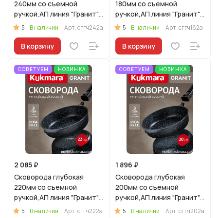
240мм со съемной
180мм со съемной
ручкой,АП линия "Гранит"
ручкой,АП линия "Гранит"
(черный)
(черный)
5
5
В наличии
Арт.
сггч242а
В наличии
Арт.
сггч182а
В корзину
В корзину
СОВЕТУЕМ
НОВИНКА
СОВЕТУЕМ
НОВИНКА
2 085 ₽
1 896 ₽
Сковорода глубокая
Сковорода глубокая
220мм со съемной
200мм со съемной
ручкой,АП линия "Гранит"
ручкой,АП линия "Гранит"
(черный)
(черный)
5
5
В наличии
Арт.
сггч222а
В наличии
Арт.
сггч202а