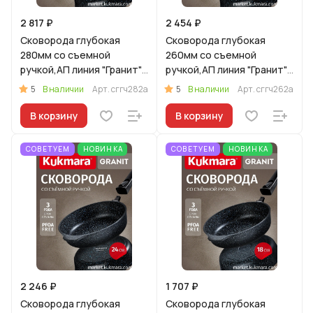
2 817 ₽
2 454 ₽
Сковорода глубокая
Сковорода глубокая
280мм со съемной
260мм со съемной
ручкой,АП линия "Гранит"
ручкой,АП линия "Гранит"
(черный)
(черный)
5
5
В наличии
Арт.
сггч282а
В наличии
Арт.
сггч262а
В корзину
В корзину
СОВЕТУЕМ
НОВИНКА
СОВЕТУЕМ
НОВИНКА
2 246 ₽
1 707 ₽
Сковорода глубокая
Сковорода глубокая