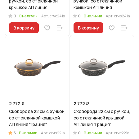
ручкой, со стеклянной
ручкой, со стеклянной
крышкой АП линия
крышкой АП линия
"Грация" (черный/
"Грация" (черный/золото)
0
0
В наличии
Арт.
сгчс241а
В наличии
Арт.
сгчз241а
серебро)
В корзину
В корзину
2 772 ₽
2 772 ₽
Сковорода 22 см с ручкой,
Сковорода 22 см с ручкой,
со стеклянной крышкой
со стеклянной крышкой
АП линия "Грация"
АП линия "Грация"
(черный/золото)
(черный/серебро)
5
0
В наличии
Арт.
сгчз221а
В наличии
Арт.
сгчс221а