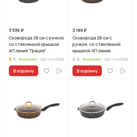
3 536 ₽
3 189 ₽
Сковорода 28 см с ручкой,
Сковорода 26 см с
со стеклянной крышкой
ручкой, со стеклянной
АП линия "Грация"
крышкой АП линия
(черный/серебро)
"Грация" (черный/золото)
5
0
В наличии
Арт.
сгчс281а
В наличии
Арт.
сгчз261а
В корзину
В корзину