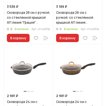
3 536 ₽
3 189 ₽
Сковорода 28 см с ручкой,
Сковорода 26 см с
со стеклянной крышкой
ручкой, со стеклянной
АП линия "Грация"
крышкой АП линия
(черный/золото)
"Грация" (черный/
0
0
В наличии
Арт.
сгчз281а
В наличии
Арт.
сгчс261а
серебро)
В корзину
В корзину
2 981 ₽
2 981 ₽
Сковорода 24 см с
Сковорода 24 см с