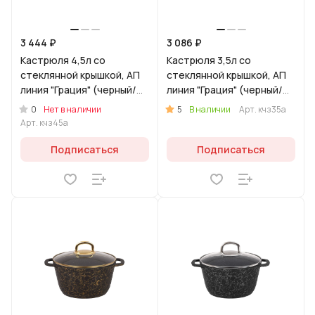
3 444 ₽
3 086 ₽
Кастрюля 4,5л со
Кастрюля 3,5л со
стеклянной крышкой, АП
стеклянной крышкой, АП
линия "Грация" (черный/
линия "Грация" (черный/
золото)
золото)
0
5
Нет в наличии
В наличии
Арт.
кчз35а
Арт.
кчз45а
Подписаться
Подписаться