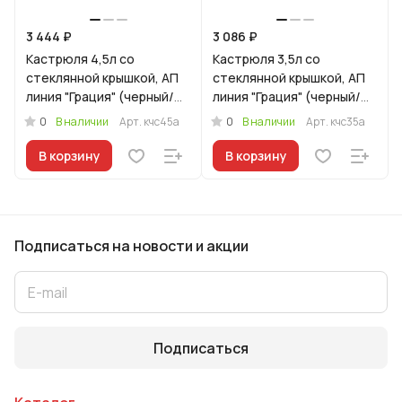
3 444 ₽
3 086 ₽
Кастрюля 4,5л со
Кастрюля 3,5л со
стеклянной крышкой, АП
стеклянной крышкой, АП
линия "Грация" (черный/
линия "Грация" (черный/
серебро)
серебро)
0
0
В наличии
Арт.
кчс45а
В наличии
Арт.
кчс35а
В корзину
В корзину
Подписаться
на новости и акции
Подписаться