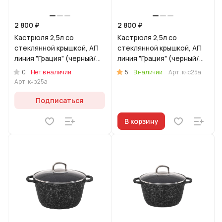
2 800 ₽
2 800 ₽
Кастрюля 2,5л со
Кастрюля 2,5л со
стеклянной крышкой, АП
стеклянной крышкой, АП
линия "Грация" (черный/
линия "Грация" (черный/
золото)
серебро)
0
5
Нет в наличии
В наличии
Арт.
кчс25а
Арт.
кчз25а
Подписаться
В корзину