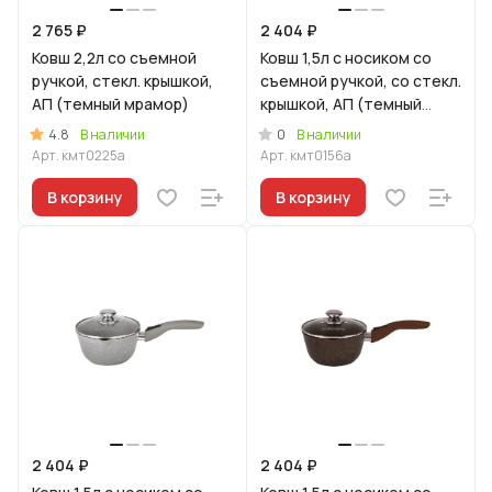
2 765 ₽
2 404 ₽
Ковш 2,2л со съемной
Ковш 1,5л с носиком со
ручкой, стекл. крышкой,
съемной ручкой, со стекл.
АП (темный мрамор)
крышкой, АП (темный
мрамор)
4.8
0
В наличии
В наличии
Арт.
кмт0225а
Арт.
кмт0156а
В корзину
В корзину
2 404 ₽
2 404 ₽