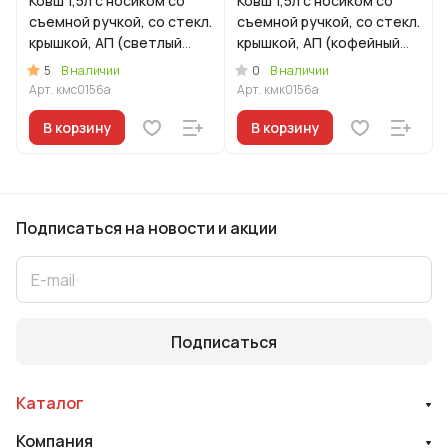
Ковш 1,5л с носиком со
Ковш 1,5л с носиком со
съемной ручкой, со стекл.
съемной ручкой, со стекл.
крышкой, АП (светлый
крышкой, АП (кофейный
мрамор)
мрамор)
5
0
В наличии
В наличии
Арт.
кмс0156а
Арт.
кмк0156а
В корзину
В корзину
Подписаться
на новости и акции
Подписаться
Каталог
Компания