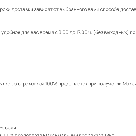
роки доставки зависят от выбранного вами способа достав
удобное для вас время с 8.00 до 17.00 ч. (без выходных) по а
ылка со страховкой 100% предоплата/ при получении Макси
 России
й 100% предоплата Максимальный вес заказа 18кг