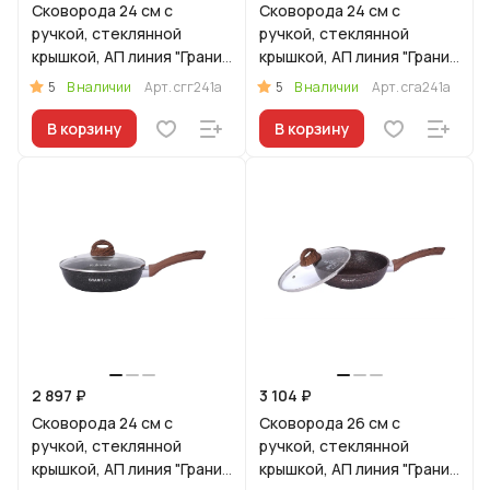
Сковорода 24 см с
Сковорода 24 см с
ручкой, стеклянной
ручкой, стеклянной
крышкой, АП линия "Гранит
крышкой, АП линия "Гранит
Ультра" (Синий)
Ультра" (Красный)
5
5
В наличии
Арт.
сгг241а
В наличии
Арт.
сга241а
В корзину
В корзину
2 897 ₽
3 104 ₽
Сковорода 24 см с
Сковорода 26 см с
ручкой, стеклянной
ручкой, стеклянной
крышкой, АП линия "Гранит
крышкой, АП линия "Гранит