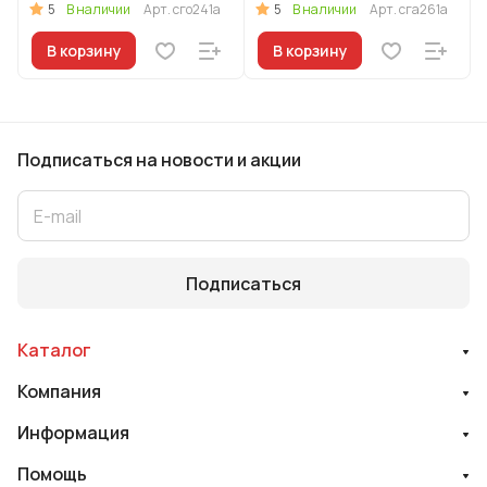
Ультра" (Оригинальный)
Ультра" (Красный)
5
5
В наличии
Арт.
сго241а
В наличии
Арт.
сга261а
В корзину
В корзину
Подписаться
на новости и акции
Подписаться
Каталог
Компания
Информация
Помощь