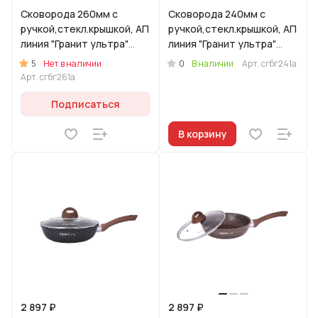
Сковорода 260мм с
Сковорода 240мм с
ручкой,стекл.крышкой, АП
ручкой,стекл.крышкой, АП
линия "Гранит ультра"
линия "Гранит ультра"
(черное золото)
(черное золото)
5
0
Нет в наличии
В наличии
Арт.
сгбг241а
Арт.
сгбг261а
Подписаться
В корзину
2 897 ₽
2 897 ₽