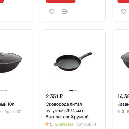
2 351 ₽
14 3
ный 10л
Сковорода литая
Казан
чугунная 26/4 см с
и
Арт.
кч101
0
В
бакелитовой ручкой
5
В наличии
Арт.
б6040