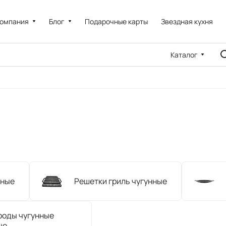
омпания
Блог
Подарочные карты
Звездная кухня
Каталог
нные
Решетки гриль чугунные
роды чугунные
ые