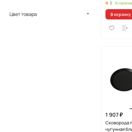
5
В наличи
Цвет товара
В корзину
1 907 ₽
Сковорода 
чугунная бли