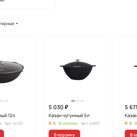
лярные
5 030 ₽
5 67
ный 12л
Казан чугунный 5л
Казан
и
Арт.
кч121
5
В наличии
Арт.
кч051
5
В
В корзину
В к