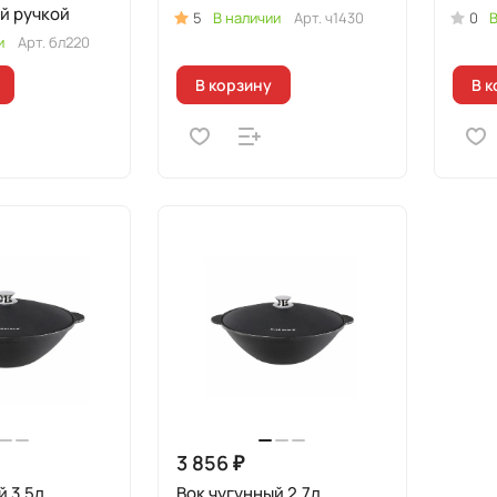
й ручкой
5
В наличии
Арт.
ч1430
0
В
и
Арт.
бл220
В корзину
В к
3 856 ₽
й 3,5л
Вок чугунный 2,7л