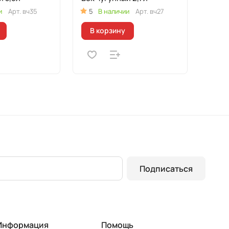
и
Арт.
вч35
5
В наличии
Арт.
вч27
В корзину
Подписаться
Информация
Помощь