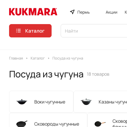
Пермь
Акции
К
Каталог
Главная
Каталог
Посуда из чугуна
Посуда из чугуна
18 товаров
Воки чугунные
Казаны чугу
Сково
Сковороды чугунные
блинн