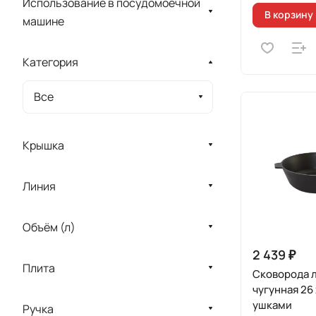
Использование в посудомоечной
В корзину
машине
Категория
Все
Крышка
Линия
Объём (л)
2 439 ₽
Плита
Сковорода 
чугунная 26 
ушками
Ручка