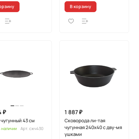
орзину
В корзину
4 ₽
1 887 ₽
чугунный 43 см
Сковорода ли-тая
чугунная 240х40 с дву-мя
 наличии
Арт.
сжч430
ушками