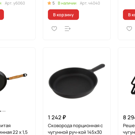
и
Арт.
у6060
5
В наличии
Арт.
ч4040
В корзину
В к
1 242 ₽
8 29
литая
Сковорода порционная с
Решет
нная 22 x 1,5
чугунной руч-кой 145х30
чугу