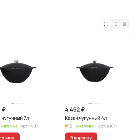
1 ₽
4 452 ₽
 чугунный 7л
Казан чугунный 4л
 наличии
Арт.
кч071
5
В наличии
Арт.
кч041
орзину
В корзину