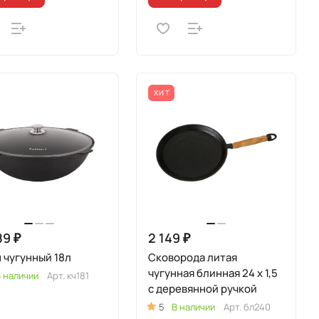
ХИТ
89 ₽
2 149 ₽
 чугунный 18л
Сковорода литая
чугунная блинная 24 x 1,5
 наличии
Арт.
кч181
с деревянной ручкой
5
В наличии
Арт.
бл240