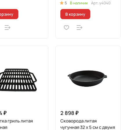
5
В наличии
Арт.
у4040
орзину
В корзину
4 ₽
2 898 ₽
ка гриль литая
Сковорода литая
нная
чугунная 32 х 5 см с двумя