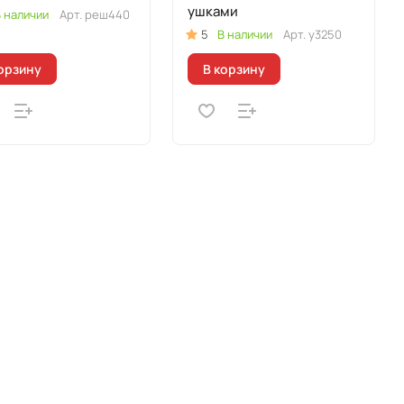
ушками
 наличии
Арт.
реш440
5
В наличии
Арт.
у3250
орзину
В корзину