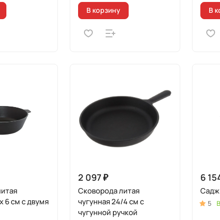
В корзину
В к
2 097 ₽
6 15
литая
Сковорода литая
Садж 
х 6 см с двумя
чугунная 24/4 см с
5
В
чугунной ручкой