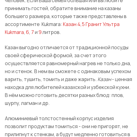
человек.
Если Ваша семья большая или вы любите
принимать гостей, обратите внимание на казаны
большего размера, которые также представлены в
ассортименте
Kukmara
:
Казан 4,5
Гранит
Ультра
Kukmara
,
6
,
7
и
9
литров.
Казан выгодно отличается от традиционной посуды
своей сферической формой, за счет этого
осуществляется равномерный нагрев не только дна,
но и стенок. В нем вы сможете с одинаковым успехом
варить, тушить, томить и даже жарить.
Казан
- ценная
находка для любителей казахской и узбекской кухни.
В нём можно готовить десятки разных блюд: плов,
шурпу, лагман и др.
Алюминиевый толстостенный корпус изделия
позволит продуктам томиться - они не пригорят, не
прилипнут к стенкам, а будут медленно готовиться в