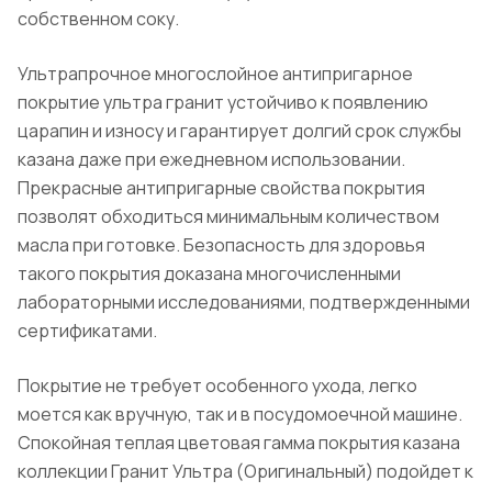
собственном соку.
Ультрапрочное
многослойное антипригарное
покрытие
ультра
гранит
устойчиво к появлению
царапин и износу и
г
арантирует долгий срок службы
казана даже при ежедневном использовании
.
Прекрасные антипригарные свойства покрытия
позволят обходиться минимальным количеством
масла при готовке.
Безопасность для здоровья
такого покрытия доказана многочисленными
лабораторными исследованиями, подтвержденными
сертификатами.
Покрытие не требует особенного ухода, легко
моется как вручную, так и в посудомоечной машине.
Спокойная теплая цветовая гамма покрытия казана
коллекции
Гранит
Ультра (
Оригинальный
) подойдет к